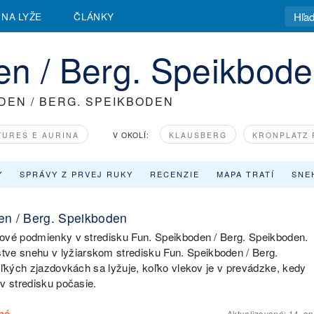
 NA LYŽE
ČLÁNKY
en / Berg. Speikbod
DEN / BERG. SPEIKBODEN
 TURES E AURINA
V OKOLÍ:
KLAUSBERG
KRONPLATZ 
Y
SPRÁVY Z PRVEJ RUKY
RECENZIE
MAPA TRATÍ
SNE
en / Berg. Speikboden
hové podmienky v stredisku Fun. Speikboden / Berg. Speikboden.
e snehu v lyžiarskom stredisku Fun. Speikboden / Berg.
oľkých zjazdovkách sa lyžuje, koľko vlekov je v prevádzke, kedy
v stredisku počasie.
Aktualizované:
14. ap