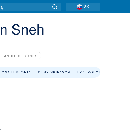
SK
en Sneh
PLAN DE CORONES
HOVÁ HISTÓRIA
CENY SKIPASOV
LYŽ. POBYTY
POŽIČOV
r