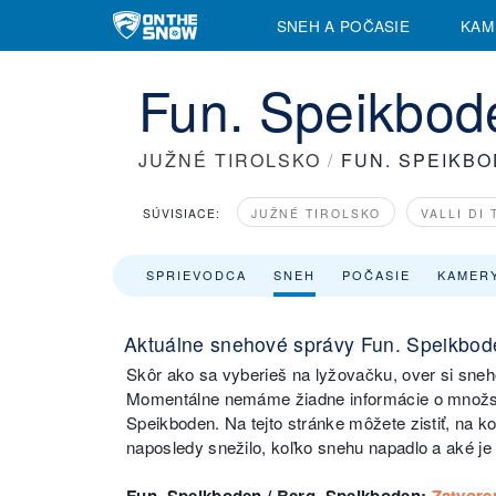
SNEH A POČASIE
KAM
Fun. Speikbod
JUŽNÉ TIROLSKO
/
FUN. SPEIKBO
SÚVISIACE:
JUŽNÉ TIROLSKO
VALLI DI
SPRIEVODCA
SNEH
POČASIE
KAMER
Aktuálne snehové správy Fun. Speikbod
Skôr ako sa vyberieš na lyžovačku, over si sne
Momentálne nemáme žiadne informácie o množstv
Speikboden. Na tejto stránke môžete zistiť, na k
naposledy snežilo, koľko snehu napadlo a aké je 