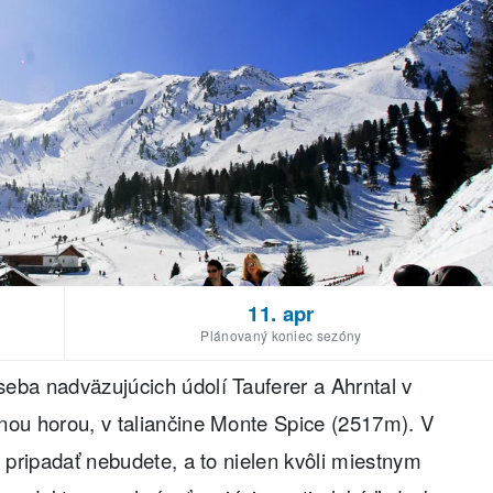
11. apr
Plánovaný koniec sezóny
eba nadväzujúcich údolí Tauferer a Ahrntal v
nnou horou, v taliančine Monte Spice (2517m). V
š pripadať nebudete, a to nielen kvôli miestnym