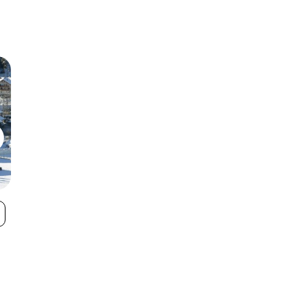
Gitschberg/Maranza
Mountopolis
VIEW
- Jochtal/Valles
Mayrhofen