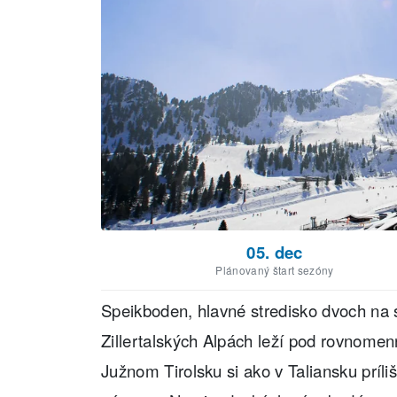
05. dec
Plánovaný štart sezóny
Speikboden, hlavné stredisko dvoch na s
Zillertalských Alpách leží pod rovnome
Južnom Tirolsku si ako v Taliansku príli