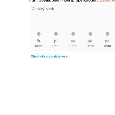
Fun. Speikboden / Berg. Speikboden
:
Zatvore
Čerstvý sneh
št
pi
so
ne
po
0cm
0cm
0cm
0cm
0cm
Ohodnoť spravodajstvo