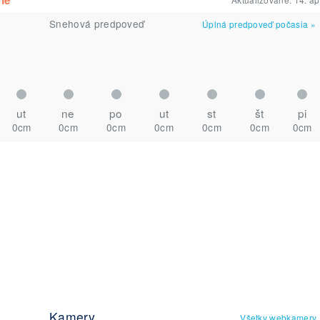
né
Snehová predpoveď
Úplná predpoveď počasia
»
ut
ne
po
ut
st
št
pi
0cm
0cm
0cm
0cm
0cm
0cm
0cm
Kamery
Všetky webkamery