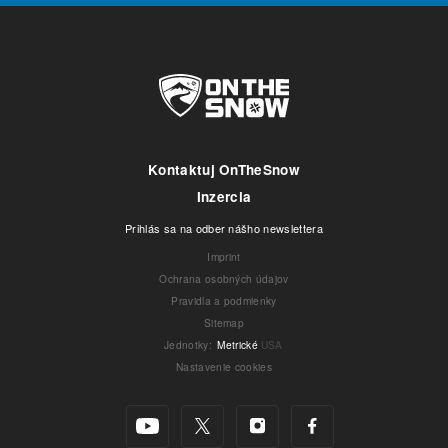
Kontaktuj OnTheSnow
Inzercia
Prihlás sa na odber nášho newslettera
Imprint
Ochrana osobných údajov
Pravidla a podmienky
Sitemap
Jednotky
:
Metrické
USA
Nastavenie cookies