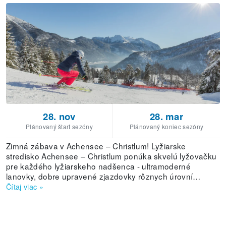
28. nov
28. mar
Plánovaný štart sezóny
Plánovaný koniec sezóny
Zimná zábava v Achensee – Christlum! Lyžiarske
stredisko Achensee – Christlum ponúka skvelú lyžovačku
pre každého lyžiarskeho nadšenca - ultramoderné
lanovky, dobre upravené zjazdovky rôznych úrovní
obtiažnosti za senzačne nízke ceny (od EUR 20, - pre
Čítaj viac
»
žiakov, ženy, študentov starších ako 50 rokov). Každú
stredu od 19,30 sa koná vzrušujúca sánkovačka,
nasledovaná príjemným posedením v útulnej chate -