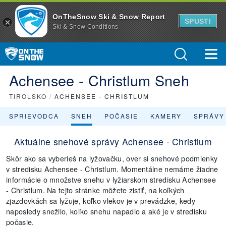
OnTheSnow Ski & Snow Report
SPUSTI
Ski & Snow Conditions
Achensee - Christlum Sneh
TIROLSKO
/
ACHENSEE - CHRISTLUM
SPRIEVODCA
SNEH
POČASIE
KAMERY
SPRÁVY
Aktuálne snehové správy Achensee - Christlum
Skôr ako sa vyberieš na lyžovačku, over si snehové podmienky
v stredisku Achensee - Christlum. Momentálne nemáme žiadne
informácie o množstve snehu v lyžiarskom stredisku Achensee
- Christlum. Na tejto stránke môžete zistiť, na koľkých
zjazdovkách sa lyžuje, koľko vlekov je v prevádzke, kedy
naposledy snežilo, koľko snehu napadlo a aké je v stredisku
počasie.