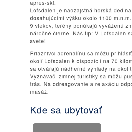
apres-ski.
Lofsdalen je naozajstná horská dedina
dosahujúcimi výšku okolo 1100 m.n.m. 
9 vlekov, terény ponúkajú vyváženú zm
náročné čierne.
Náš tip:
V Lofsdalen s
svete!
Priaznivci adrenalínu sa môžu prihlási
okolí Lofsdalen k dispozícii na 70 kil
sa otvárajú nádherné výhľady na okolit
Vyznávači zimnej turistiky sa môžu pus
trás. Na odreagovanie a relaxáciu odp
masáž.
Kde sa ubytovať