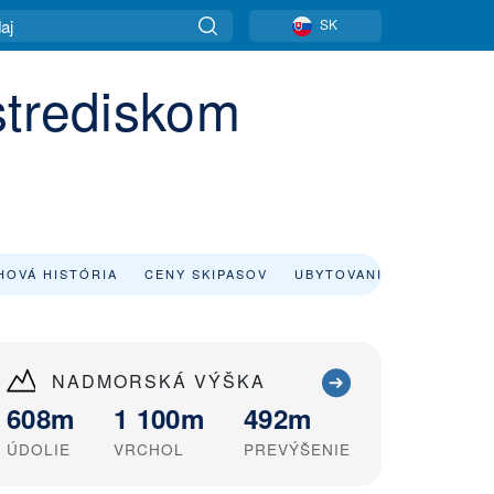
SK
strediskom
HOVÁ HISTÓRIA
CENY SKIPASOV
UBYTOVANIE
NADMORSKÁ VÝŠKA
608m
1 100m
492m
ÚDOLIE
VRCHOL
PREVÝŠENIE