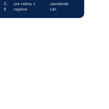
Č.
pre rodiny v
Jamtlands
9
regióne
Län