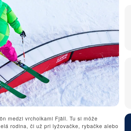
jön medzi vrcholkami Fjäll. Tu si môže
lá rodina, či už pri lyžovačke, rybačke alebo