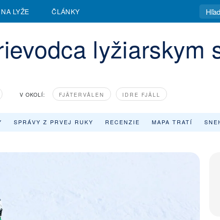
 NA LYŽE
ČLÁNKY
rievodca lyžiarskym 
V OKOLÍ:
FJÄTERVÅLEN
IDRE FJÄLL
Y
SPRÁVY Z PRVEJ RUKY
RECENZIE
MAPA TRATÍ
SNE