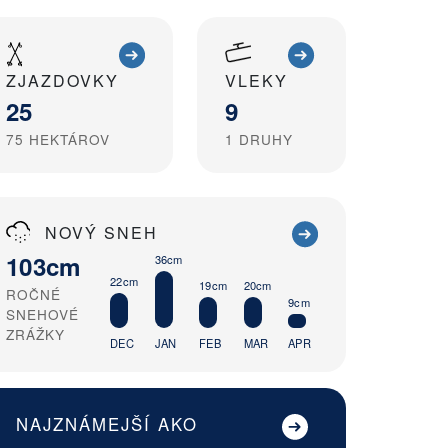
ZJAZDOVKY
VLEKY
25
9
75
HEKTÁROV
1
DRUHY
NOVÝ SNEH
103cm
36cm
22cm
20cm
19cm
ROČNÉ
9cm
SNEHOVÉ
ZRÁŽKY
DEC
JAN
FEB
MAR
APR
NAJZNÁMEJŠÍ AKO