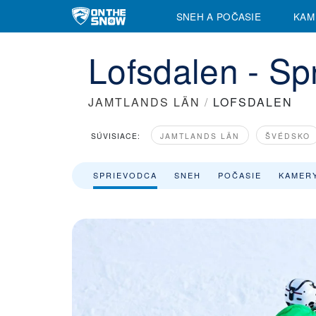
SNEH A POČASIE
KAM
Lofsdalen - Sp
JAMTLANDS LÄN
/
LOFSDALEN
SÚVISIACE:
JAMTLANDS LÄN
ŠVÉDSKO
SPRIEVODCA
SNEH
POČASIE
KAMER