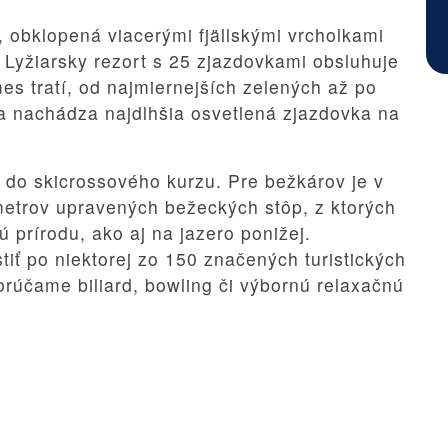
, obklopená viacerými fjällskými vrcholkami
Lyžiarsky rezort s 25 zjazdovkami obsluhuje
es tratí, od najmiernejších zelených až po
a nachádza najdlhšia osvetlená zjazdovka na
ť do skicrossového kurzu. Pre bežkárov je v
ometrov upravených bežeckých stôp, z ktorých
ú prírodu, ako aj na jazero ponižej.
tiť po niektorej zo 150 značených turistických
orúčame biliard, bowling či výbornú relaxačnú