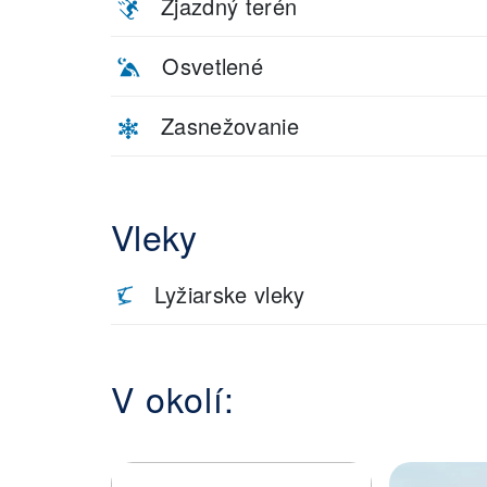
Zjazdný terén
Osvetlené
Zasnežovanie
Vleky
Lyžiarske vleky
V okolí: