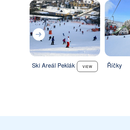
Ski Areál Peklák
Říčky
VIEW