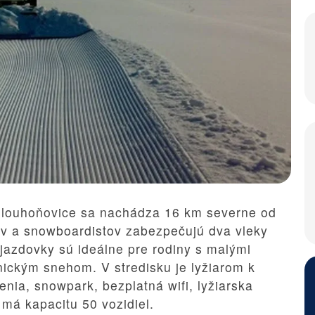
louhoňovice
sa nachádza 16 km severne od
rov a snowboardistov zabezpečujú dva vleky
zjazdovky sú ideálne pre rodiny s malými
ickým snehom. V stredisku je lyžiarom k
enia, snowpark, bezplatná wifi, lyžiarska
 má kapacitu 50 vozidiel.