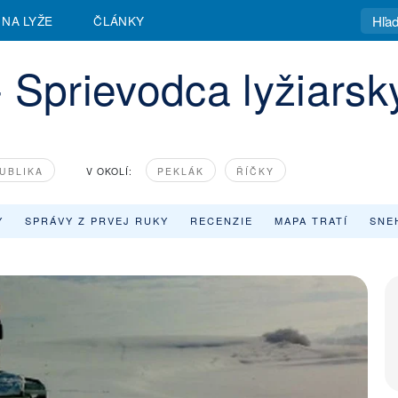
 NA LYŽE
ČLÁNKY
 Sprievodca lyžiars
UBLIKA
V OKOLÍ:
PEKLÁK
ŘÍČKY
Y
SPRÁVY Z PRVEJ RUKY
RECENZIE
MAPA TRATÍ
SNE