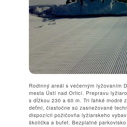
Rodinný areál s večerným lyžovaním
D
mesta Ústí nad Orlicí. Prepravu lyžia
s dĺžkou 230 a 60 m. Tri ľahké modré 
deťmi, čiastočne sú zasnežované techn
dispozícii požičovňa lyžiarskeho vybav
školička a bufet. Bezplatné parkovisko