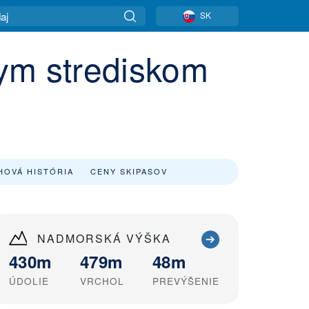
SK
kym strediskom
HOVÁ HISTÓRIA
CENY SKIPASOV
NADMORSKÁ VÝŠKA
430m
479m
48m
ÚDOLIE
VRCHOL
PREVÝŠENIE