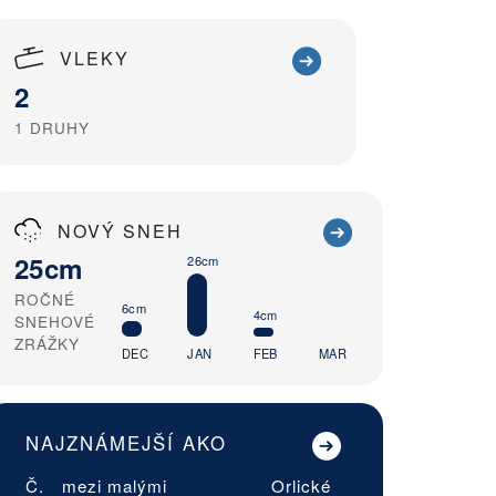
VLEKY
2
1
DRUHY
NOVÝ SNEH
25cm
26cm
ROČNÉ
6cm
4cm
SNEHOVÉ
ZRÁŽKY
DEC
JAN
FEB
MAR
NAJZNÁMEJŠÍ AKO
Č.
mezi malými
Orlické