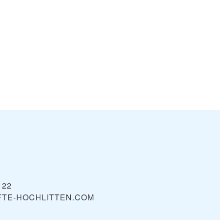
Hündle
Weiler -
VIEW
VIE
Oberstaufen
Simmerberg
122
FTE-HOCHLITTEN.COM