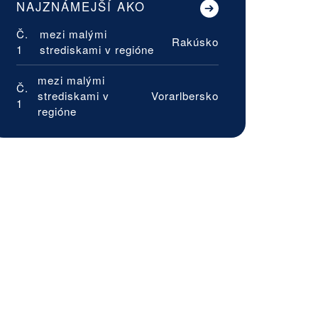
NAJZNÁMEJŠÍ AKO
Č.
mezi malými
Rakúsko
1
strediskami v regióne
mezi malými
Č.
strediskami v
Vorarlbersko
1
regióne
asthof
oldener
dler
iefensberg