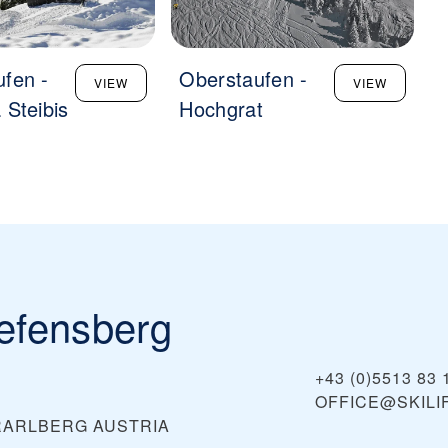
fen -
Oberstaufen -
VIEW
VIEW
 Steibis
Hochgrat
iefensberg
+43 (0)5513 83 
OFFICE@SKILI
ORARLBERG
AUSTRIA