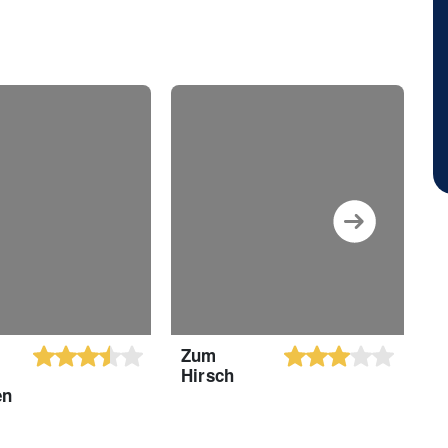
Zum
G
Hirsch
G
en
A
R