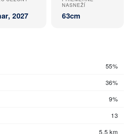
NASNEŽÍ
ar, 2027
63cm
55%
36%
9%
13
5.5 km