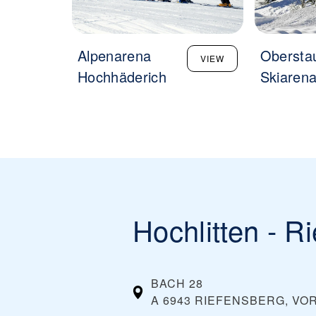
Alpenarena
Oberstau
VIEW
Hochhäderich
Skiarena
Hochlitten - R
BACH 28
A 6943 RIEFENSBERG, V