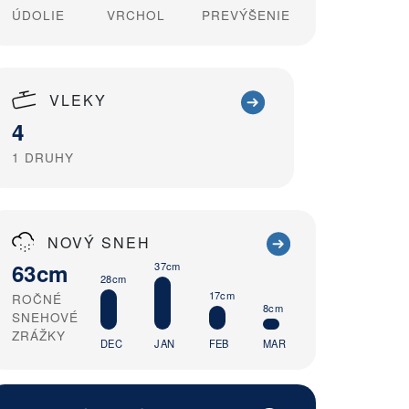
ÚDOLIE
VRCHOL
PREVÝŠENIE
VLEKY
4
1
DRUHY
NOVÝ SNEH
63cm
37cm
28cm
17cm
ROČNÉ
8cm
SNEHOVÉ
ZRÁŽKY
DEC
JAN
FEB
MAR