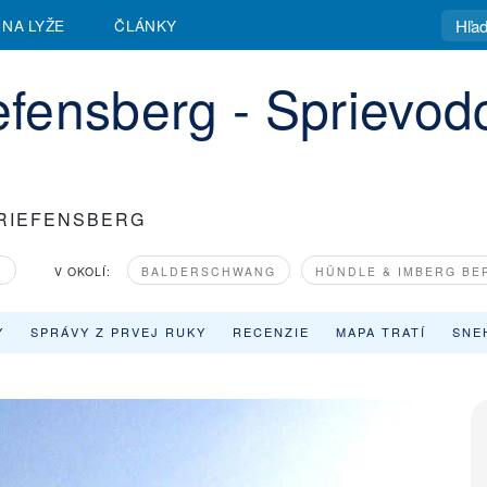
 NA LYŽE
ČLÁNKY
iefensberg - Sprievod
 RIEFENSBERG
O
V OKOLÍ:
BALDERSCHWANG
HÜNDLE & IMBERG B
Y
SPRÁVY Z PRVEJ RUKY
RECENZIE
MAPA TRATÍ
SNE