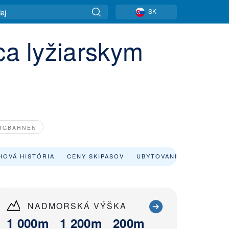
SK
ca lyžiarskym
ERGBAHNEN
HOVÁ HISTÓRIA
CENY SKIPASOV
UBYTOVANIE
NADMORSKÁ VÝŠKA
1 000m
1 200m
200m