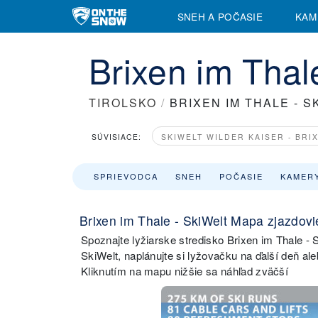
SNEH A POČASIE
KAM
Brixen im Thal
TIROLSKO
/
BRIXEN IM THALE - S
SÚVISIACE:
SKIWELT WILDER KAISER - BRI
SPRIEVODCA
SNEH
POČASIE
KAMER
Brixen im Thale - SkiWelt Mapa zjazdovi
Spoznajte lyžiarske stredisko Brixen im Thale - S
SkiWelt, naplánujte si lyžovačku na ďalší deň ale
Kliknutím na mapu nižšie sa náhľad zväčší