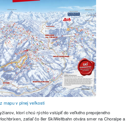
z mapu v plnej veľkosti
yžiarov, ktorí chcú rýchlo vstúpiť do veľkého prepojeného
Hochbrixen, zatiaľ čo 8er SkiWeltbahn otvára smer na Choralpe a