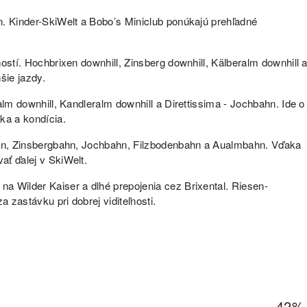
n. Kinder-SkiWelt a Bobo’s Miniclub ponúkajú prehľadné
ostí. Hochbrixen downhill, Zinsberg downhill, Kälberalm downhill 
šie jazdy.
alm downhill, Kandleralm downhill a Direttissima - Jochbahn. Ide o
ka a kondícia.
bahn, Zinsbergbahn, Jochbahn, Filzbodenbahn a Aualmbahn. Vďaka
ať ďalej v SkiWelt.
a Wilder Kaiser a dlhé prepojenia cez Brixental. Riesen-
 zastávku pri dobrej viditeľnosti.
42%