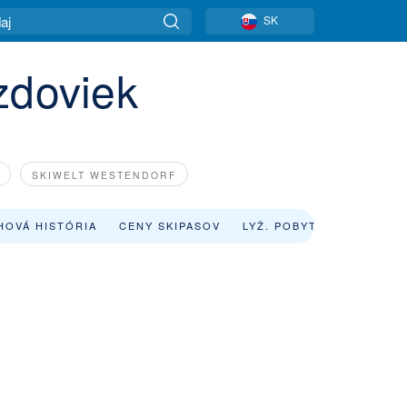
SK
zdoviek
SKIWELT WESTENDORF
HOVÁ HISTÓRIA
CENY SKIPASOV
LYŽ. POBYTY
POŽIČOV