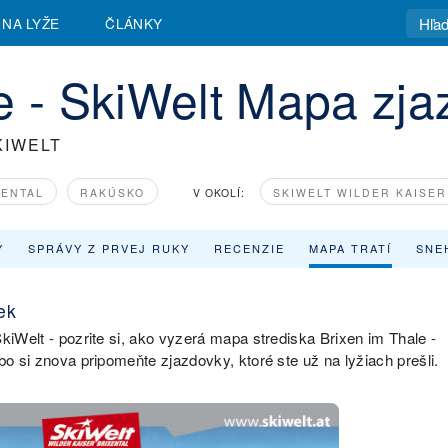
 NA LYŽE
ČLÁNKY
e - SkiWelt Mapa zja
KIWELT
XENTAL
RAKÚSKO
V OKOLÍ:
SKIWELT WILDER KAISER
Y
SPRÁVY Z PRVEJ RUKY
RECENZIE
MAPA TRATÍ
SNE
ek
kiWelt - pozrite si, ako vyzerá mapa strediska Brixen im Thale -
bo si znova pripomeňte zjazdovky, ktoré ste už na lyžiach prešli.