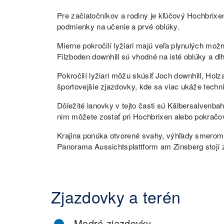
Pre začiatočníkov a rodiny je kľúčový Hochbrixe
podmienky na učenie a prvé oblúky.
Mierne pokročilí lyžiari majú veľa plynulých možn
Filzboden downhill sú vhodné na isté oblúky a dlh
Pokročilí lyžiari môžu skúsiť Joch downhill, Holz
športovejšie zjazdovky, kde sa viac ukáže techni
Dôležité lanovky v tejto časti sú Kälbersalven
nim môžete zostať pri Hochbrixen alebo pokračov
Krajina ponúka otvorené svahy, výhľady smerom n
Panorama Aussichtsplattform am Zinsberg stojí za
Zjazdovky a terén
Modré zjazdovky