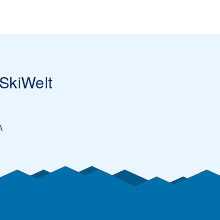
 SkiWelt
A