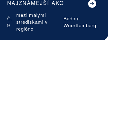
NAJZNÁMEJŠÍ AKO
mezi malými
Č.
Baden-
strediskami v
9
Wuerttemberg
regióne