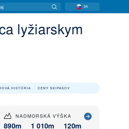
SK
dca lyžiarskym
HOVÁ HISTÓRIA
CENY SKIPASOV
NADMORSKÁ VÝŠKA
890m
1 010m
120m