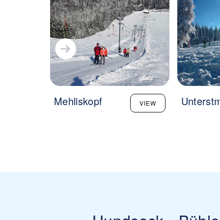
Mehliskopf
Unterstm
VIEW
Hundseck - Bühlert