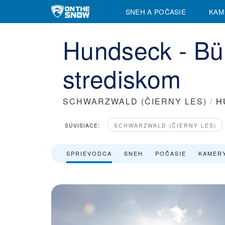
SNEH A POČASIE
KAM
Hundseck - Büh
strediskom
SCHWARZWALD (ČIERNY LES)
/
H
SÚVISIACE:
SCHWARZWALD (ČIERNY LES)
SPRIEVODCA
SNEH
POČASIE
KAMER