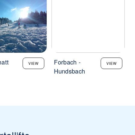
att
Forbach -
VIEW
VIEW
Hundsbach
allifte