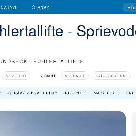
 NA LYŽE
ČLÁNKY
lertallifte - Sprievo
UNDSECK - BÜHLERTALLIFTE
NEMECKO
V OKOLÍ:
SEEBACH
BAIERSBRONN
Y
SPRÁVY Z PRVEJ RUKY
RECENZIE
MAPA TRATÍ
SNE