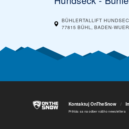
BÜHLERTALLIFT HUNDSE
77815 BÜHL, BADEN-WUE
Kontaktuj OnTheSnow
/
I
Prihlás sa na odber nášho newslettera