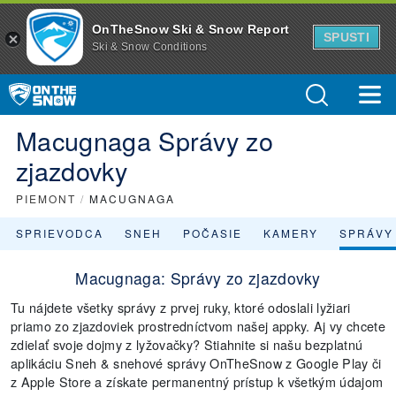
OnTheSnow Ski & Snow Report
SPUSTI
Ski & Snow Conditions
Macugnaga Správy zo
zjazdovky
PIEMONT
/
MACUGNAGA
SPRIEVODCA
SNEH
POČASIE
KAMERY
SPRÁVY
Macugnaga: Správy zo zjazdovky
Tu nájdete všetky správy z prvej ruky, ktoré odoslali lyžiari
priamo zo zjazdoviek prostredníctvom našej appky. Aj vy chcete
zdielať svoje dojmy z lyžovačky? Stiahnite si našu bezplatnú
aplikáciu Sneh & snehové správy OnTheSnow z Google Play či
z Apple Store a získate permanentný prístup k všetkým údajom