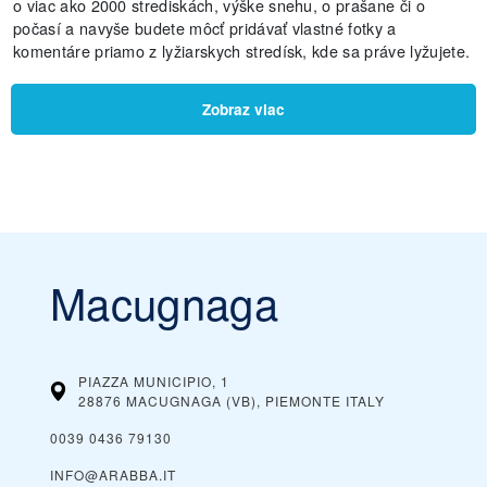
o viac ako 2000 strediskách, výške snehu, o prašane či o
počasí a navyše budete môcť pridávať vlastné fotky a
komentáre priamo z lyžiarskych stredísk, kde sa práve lyžujete.
Zobraz viac
Macugnaga
PIAZZA MUNICIPIO, 1
28876 MACUGNAGA (VB), PIEMONTE
ITALY
0039 0436 79130
INFO@ARABBA.IT