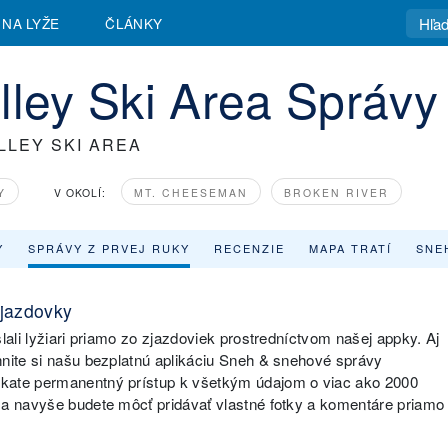
 NA LYŽE
ČLÁNKY
lley Ski Area Správy
LLEY SKI AREA
Y
V OKOLÍ:
MT. CHEESEMAN
BROKEN RIVER
Y
SPRÁVY Z PRVEJ RUKY
RECENZIE
MAPA TRATÍ
SNE
zjazdovky
lali lyžiari priamo zo zjazdoviek prostredníctvom našej appky. Aj
hnite si našu bezplatnú aplikáciu Sneh & snehové správy
skate permanentný prístup k všetkým údajom o viac ako 2000
 a navyše budete môcť pridávať vlastné fotky a komentáre priamo