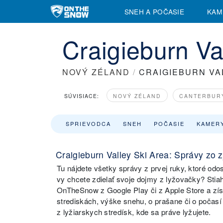
SNEH A POČASIE
KAM
Craigieburn Va
NOVÝ ZÉLAND
/
CRAIGIEBURN VA
SÚVISIACE:
NOVÝ ZÉLAND
CANTERBUR
SPRIEVODCA
SNEH
POČASIE
KAMER
Craigieburn Valley Ski Area: Správy zo 
Tu nájdete všetky správy z prvej ruky, ktoré odos
vy chcete zdielať svoje dojmy z lyžovačky? Stia
OnTheSnow z Google Play či z Apple Store a zí
strediskách, výške snehu, o prašane či o počasí
z lyžiarskych stredísk, kde sa práve lyžujete.