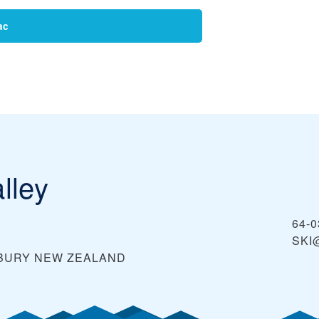
ac
lley
64-0
SKI
BURY
NEW ZEALAND