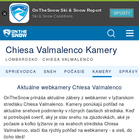
OnTheSnow Ski & Snow Report
SPUSTI
Ski & Snow Conditions
Chiesa Valmalenco Kamery
LOMBARDSKO
/
CHIESA VALMALENCO
SPRIEVODCA
SNEH
POČASIE
KAMERY
SPRÁVY
Aktuálne webkamery Chiesa Valmalenco
OnTheSnow prináša aktuálne zábery z webkamier v lyžiarskom
stredisku Chiesa Valmalenco. Kamery ponúkajú pohľad na
aktuálne snehové podmienky v rôznych častiach strediska. Keď
si potrebuješ overiť, aký je stav snehu na zjazdovkách, aké je
počasie a koľko lyžiarov je na svahoch strediska Chiesa
Valmalenco, stačí iba rýchly pohľad na webkamery - a vieš, do
čoho ideš!