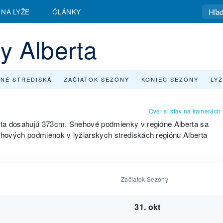
 NA LYŽE
ČLÁNKY
y Alberta
NÉ STREDISKÁ
ZAČIATOK SEZÓNY
KONIEC SEZÓNY
LYŽ
Over si stav na kamerách
rta dosahujú 373cm. Snehové podmienky v regióne Alberta sa
hových podmienok v lyžiarskych strediskách regiónu Alberta
Začiatok Sezóny
31. okt