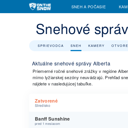
SNEH A POČASIE
KAM
Snehové správ
SPRIEVODCA
SNEH
KAMERY
OTVORE
Aktuálne snehové správy Alberta
Priemerné ročné snehové zrážky v regióne Albe
mimo lyžiarskej sezóny neuvádzajú. Prehľad sne
nájdete v nasledujúcej tabuľke.
Zatvorené
Stredisko
Banff Sunshine
pred 1 mesiacom